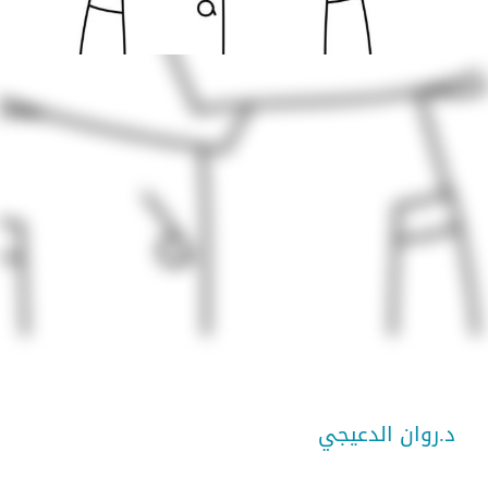
د.روان الدعيجي