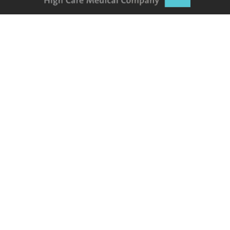
هو مجمع طبي تم افتتاحه في شهر أبريل لعام 2012 بعد
حصوله على ترخيص وزارة الصحة كمنشأة صحية ، و يقدم
المجمع مجموعه متكاملة من الخدمات الطبية والعلاجية
روابط هامة
الرئيسية
عن الشركة
فروعنا
العيادات
مجلة الرعاية الطبية