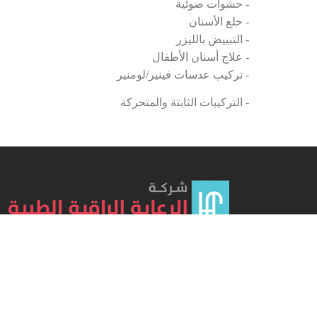
- حشوات ضوئية
- خلع الأسنان
- التبييض بالليزر
- علاج أسنان الأطفال
- تركيب عدسات فينير/لومنير
- التركيبات الثابتة والمتحركة
هو مجمع طبي تم افتتاحه في شهر أبريل لعام 2012 بعد
حصوله على ترخيص وزارة الصحة كمنشأة صحية ، و يقدم